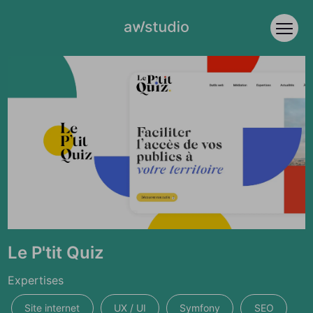
Accèder directement au contenu
Ouvri
Le P'tit Quiz
Expertises
Site internet
UX / UI
Symfony
SEO