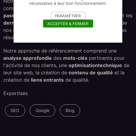
Notre équipe de spécialistes en référencement est
nécessaires à leur bon fonctionnement.
composée de
professionnels talentueux
et
passionnés
, qui utilisent les
meilleures pratiques
et les
PARAMÉTRER
dernières tendances
pour optimiser les sites web de
ACCEPTER & FERMER
nos clients et améliorer leur
positionnement
dans les
résultats de recherche.
Notre approche de référencement comprend une
analyse approfondie
des
mots-clés
pertinents pour
l'activité de nos clients, une
optimisation
technique
de
leur site web, la création de
contenu de qualité
et la
création de
liens entrants
de qualité.
Expertises
SEO
Google
Bing