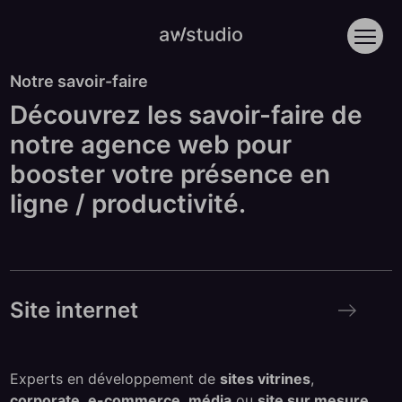
Retour à la page d'accu
Accèder directement au contenu
Ouvri
Notre savoir-faire
Découvrez les savoir-faire de
notre agence web pour
booster votre présence en
ligne / productivité.
Site internet
Site internet
Experts en développement de
sites vitrines
,
corporate
,
e-commerce
,
média
ou
site sur mesure
,