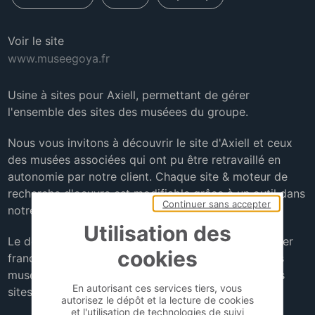
Voir le site
www.museegoya.fr
Usine à sites pour Axiell, permettant de gérer
l'ensemble des sites des muséees du groupe.
Nous vous invitons à découvrir le site d'Axiell et ceux
des musées associées qui ont pu être retravaillé en
autonomie par notre client. Chaque site & moteur de
recherche d'oeuvre est modifiable grâce à un outil dans
Continuer sans accepter
notre CMS.
Utilisation des
Le défi a été de relier leur outil - "Micromusée" leader
cookies
français de gestion de gestion des oeuvres pour les
musées - au moteur de recherche de chacun de nos
En autorisant ces services tiers, vous
sites.
autorisez le dépôt et la lecture de cookies
et l'utilisation de technologies de suivi