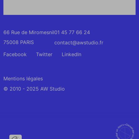
66 Rue de Miromesnil
01 45 77 66 24
75008 PARIS
contact@awstudio.fr
Nous suivre sur Facebook
Facebook
Nous suivre sur Twitter
Twitter
Nous suivre sur LinkedIn
LinkedIn
Mentions légales
© 2010 - 2025 AW Studio