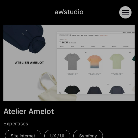
Accèder directement au contenu
Ouvri
Atelier Amelot
Expertises
Site internet
UX / UI
Symfony